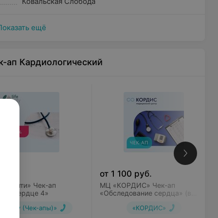
Ковальская Слобода
рок давности не более 14 дней).
Показать ещё
к-ап Кардиологический
уб.
от
1 100
руб.
йф Сити» Чек-ап
МЦ «КОРДИС» Чек-ап
вое сердце 4»
«Обследование сердца» (в
стационаре)
ife City (Чек-апы)»
«КОРДИС»