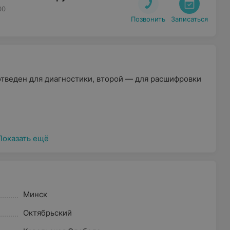
00
Позвонить
Записаться
тведен для диагностики, второй — для расшифровки
Показать ещё
ов (БЦС)
Минск
аса) и СМАД
Октябрьский
дят в состав чек-апа):