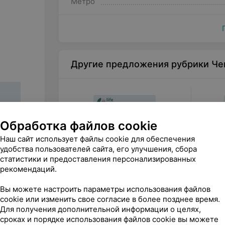
Метро
*Анализы рекомендуется сдать заранее (с
ОАК (общий анализ крови)
ОАМ (общий анализ мочи)
АЛаТ
Другие предложения рубрики Че
АСаТ
Гликированный гемоглобин
Глюкоза
Обработка файлов cookie
С-реактивный белок (СРБ)
Наш сайт использует файлы cookie для обеспечения
Билирубин
удобства пользователей сайта, его улучшения, сбора
статистики и предоставления персонализированных
Ферритин
рекомендаций.
215
руб.
173
р
КФК
Вы можете настроить параметры использования файлов
МЦ «Лайф Сити» Чек-ап
МЦ «Ла
ЛПВП-холестерин (HDL)
cookie или изменить свое согласие в более позднее время.
«Здоровое сердце 2»
«Здоро
Для получения дополнительной информации о целях,
ЛПНП-холестерин (LDL)
«Life City (Чек-апы)»
«L
сроках и порядке использования файлов cookie вы можете