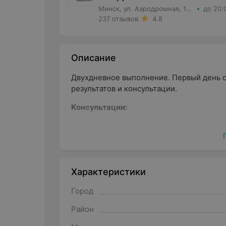
Минск, ул. Аэродромная, 125-2
до 20:
237 отзывов
4.8
Описание
Двухдневное выполнение. Первый день о
результатов и консультации.
Консультации:
Консультация врача-кардиолога
Диагностика:
УЗИ сердца и брахиоцефальных сосуд
Характеристики
Электрокардиография
Город
Холтеровское мониторирование (24 ч
Район
Рекомендуемый список анализов (не вхо