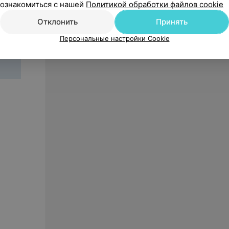
ознакомиться с нашей
Политикой обработки файлов cookie
Триглицериды
Отклонить
Принять
Общий холестерин
Персональные настройки Cookie
Креатинин
Калий ионизированный
Натрий ионизированный
Мочевина
Мочевая кислота
ТТГ
*Анализы рекомендуется сдать заранее (с