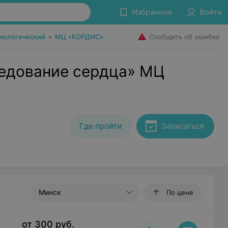
Избранное
Войти
Сообщить об ошибке
иологический
•
МЦ «КОРДИС»
ледование сердца» МЦ
Где пройти
Записаться
Минск
По цене
от
300
руб.