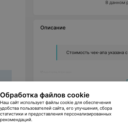
В данном 
Описание
Стоимость чек-апа указана 
Консультации:
Консультация врача-терапевта
Обработка файлов cookie
Консультация врача-невролога
Характеристики
Наш сайт использует файлы cookie для обеспечения
Консультация врача-офтальмолога
удобства пользователей сайта, его улучшения, сбора
Город
статистики и предоставления персонализированных
Диагностика:
рекомендаций.
Район
Комплекс «УЗИ органов брюшной поло