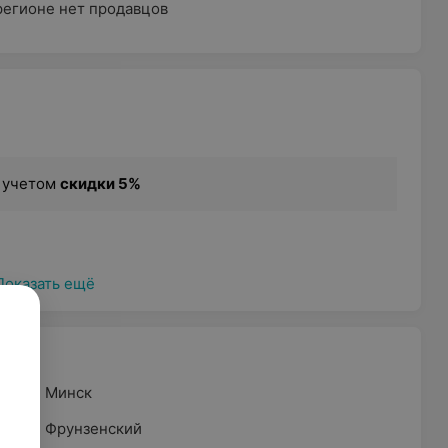
регионе нет продавцов
с учетом
скидки 5%
Показать ещё
Минск
Фрунзенский
сти и почек»