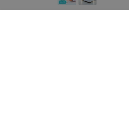
Реализация товара Чек-ап «Синдром хронической у
о товарах и услугах на портале 103.by носит справ
Указанная цена на Чек-ап «Синдром хронической ус
пожалуйста, сообщите нам на почту
help@103.by
.
О проекте
Публичный до
Партн
Персо