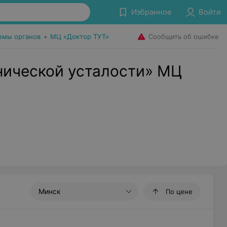
Избранное
Войти
Сообщить об ошибке
емы органов
•
МЦ «Доктор ТУТ»
нической усталости» МЦ
Минск
По цене