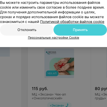
Вы можете настроить параметры использования файлов
Метро
cookie или изменить свое согласие в более позднее время.
Комплекс «УЗИ щитовидной железы с
Для получения дополнительной информации о целях,
узлами»
сроках и порядке использования файлов cookie вы можете
Электрокардиограмма в 12 отведения
ознакомиться с нашей
Политикой обработки файлов cookie
Расшифровка электрокардиограммы
Отклонить
Принять
Другие предложения рубрики Че
Авторефрактокератометрия
Персональные настройки Cookie
Пневмотонометрия
В случае необходимости по 
рекомендовано сдать компле
Рекомендуемые лабораторные исследова
115
руб.
80
ру
МЦ «Эксана» Чек-ап
ОАК с дифференцировкой лейкоцитар
МЦ «Эк
«Онкологический»
грудь»
Общий анализ мочи
«Эксана»