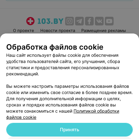
О проекте
Новости проекта
Размещение рекламы
Медицинский маркетинг
Публичный договор
Обработка файлов cookie
Пользовательское соглашение
Способы оплаты
Наш сайт использует файлы cookie для обеспечения
Вакансии
Партнеры
удобства пользователей сайта, его улучшения, сбора
Написать руководителю 103.by
статистики и предоставления персонализированных
рекомендаций.
Написать в поддержку
Персональные настройки cookie
Вы можете настроить параметры использования файлов
Обработка персональных данных
cookie или изменить свое согласие в более позднее время.
Для получения дополнительной информации о целях,
сроках и порядке использования файлов cookie вы
можете ознакомиться с нашей
Политикой обработки
файлов cookie
Принять
© 2026 ООО «Артокс Лаб», УНП 191700409
| 220012, Республика Беларусь,