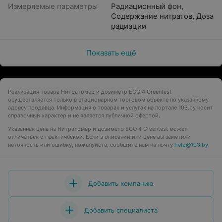
Измеряемые параметры
Радиационный фон
,
Содержание нитратов
,
Доза
радиации
Показать ещё
Реализация товара Нитратомер и дозиметр ECO 4 Greentest
осуществляется только в стационарном торговом объекте по указанному
адресу продавца. Информация о товарах и услугах на портале 103.by носит
справочный характер и не является публичной офертой.
Указанная цена на Нитратомер и дозиметр ECO 4 Greentest может
отличаться от фактической. Если в описании или цене вы заметили
неточность или ошибку, пожалуйста, сообщите нам на почту
help@103.by
.
Добавить компанию
Добавить специалиста