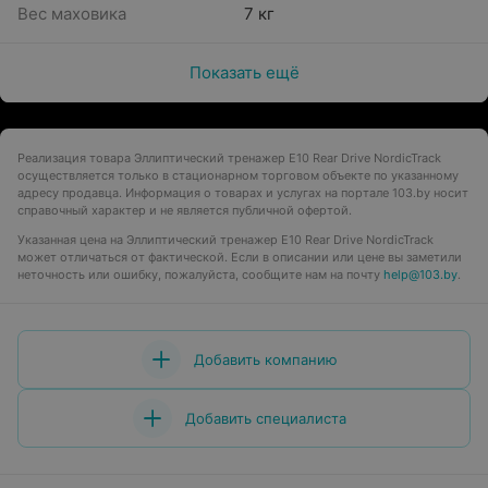
Вес маховика
7 кг
Показать ещё
Реализация товара Эллиптический тренажер E10 Rear Drive NordicTrack
осуществляется только в стационарном торговом объекте по указанному
адресу продавца. Информация о товарах и услугах на портале 103.by носит
справочный характер и не является публичной офертой.
Указанная цена на Эллиптический тренажер E10 Rear Drive NordicTrack
может отличаться от фактической. Если в описании или цене вы заметили
неточность или ошибку, пожалуйста, сообщите нам на почту
help@103.by
.
Добавить компанию
Добавить специалиста