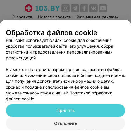
О проекте
Новости проекта
Размещение рекламы
Медицинский маркетинг
Публичный договор
Обработка файлов cookie
Пользовательское соглашение
Способы оплаты
Наш сайт использует файлы cookie для обеспечения
Вакансии
Партнеры
удобства пользователей сайта, его улучшения, сбора
Написать руководителю 103.by
статистики и предоставления персонализированных
рекомендаций.
Написать в поддержку
Персональные настройки cookie
Вы можете настроить параметры использования файлов
Обработка персональных данных
cookie или изменить свое согласие в более позднее время.
Для получения дополнительной информации о целях,
сроках и порядке использования файлов cookie вы
можете ознакомиться с нашей
Политикой обработки
файлов cookie
Принять
© 2026 ООО «Артокс Лаб», УНП 191700409
| 220012, Республика Беларусь,
г. Минск, улица Толбухина, 2, пом. 16 | help@103.by
Отклонить
Служба поддержки
+375 291212755