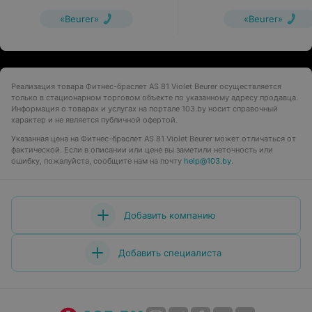
«Beurer»
«Beurer»
Реализация товара Фитнес-браслет AS 81 Violet Beurer осуществляется
только в стационарном торговом объекте по указанному адресу продавца.
Информация о товарах и услугах на портале 103.by носит справочный
характер и не является публичной офертой.
Указанная цена на Фитнес-браслет AS 81 Violet Beurer может отличаться от
фактической. Если в описании или цене вы заметили неточность или
ошибку, пожалуйста, сообщите нам на почту
help@103.by
.
Добавить компанию
Добавить специалиста