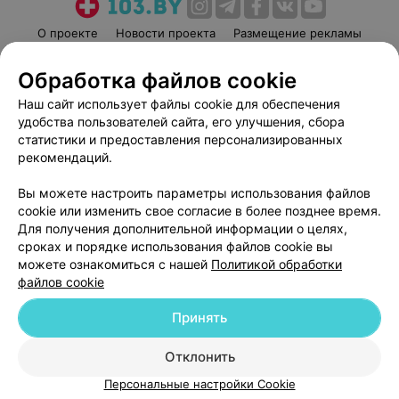
О проекте
Новости проекта
Размещение рекламы
Медицинский маркетинг
Публичный договор
Обработка файлов cookie
Пользовательское соглашение
Способы оплаты
Наш сайт использует файлы cookie для обеспечения
Вакансии
Партнеры
удобства пользователей сайта, его улучшения, сбора
Написать руководителю 103.by
статистики и предоставления персонализированных
рекомендаций.
Написать в поддержку
Персональные настройки cookie
Вы можете настроить параметры использования файлов
Обработка персональных данных
cookie или изменить свое согласие в более позднее время.
Для получения дополнительной информации о целях,
сроках и порядке использования файлов cookie вы
можете ознакомиться с нашей
Политикой обработки
файлов cookie
Принять
© 2026 ООО «Артокс Лаб», УНП 191700409
| 220012, Республика Беларусь,
г. Минск, улица Толбухина, 2, пом. 16 | help@103.by
Отклонить
Служба поддержки
+375 291212755
Персональные настройки Cookie