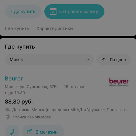
Где купить
Отправить заявку
Где купить
Характеристики
Где купить
Минск
По цене
Beurer
Минск, ул. Сурганова, 57Б
16 отзывов
до 19:30
88,80
руб.
Доставка Минск (в пределах МКАД и Уручье)
– Доставка товаров стоимостью свыше 150 BYN в пределах МКАД, Уручье и Шабаны — бесплатно; – Доставка товаров стоимостью до 150 BYN в пределах МКАД, Уручье и Шабаны — 10 BYN; – Стоимость доставки в остальные районы — от 12 BYN (но не более 10 км от МКАД); – Доставка товаров стоимостью более 250 BYN за пределы МКАД, но не более 7 км осуществляется бесплатно
1 точка самовывоза
В магазин