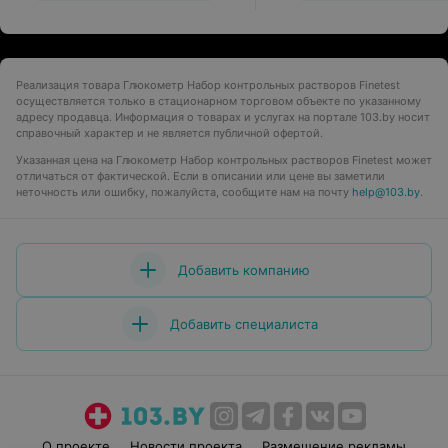
Реализация товара Глюкометр Набор контрольных растворов Finetest
осуществляется только в стационарном торговом объекте по указанному
адресу продавца. Информация о товарах и услугах на портале 103.by носит
справочный характер и не является публичной офертой.
Указанная цена на Глюкометр Набор контрольных растворов Finetest может
отличаться от фактической. Если в описании или цене вы заметили
неточность или ошибку, пожалуйста, сообщите нам на почту
help@103.by
.
Добавить компанию
Добавить специалиста
О проекте
Новости проекта
Размещение рекламы