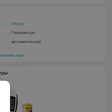
Infopia
Глюкометры
автоматическая
Показать ещё
тры