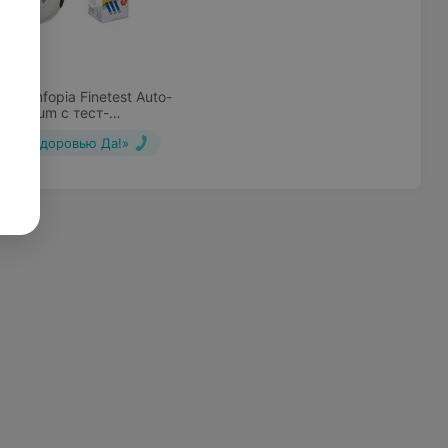
руб.
тр Infopia Finetest Auto-
Premium с тест-
ами и ланцетами (25 шт.)
кажи здоровью Да!»