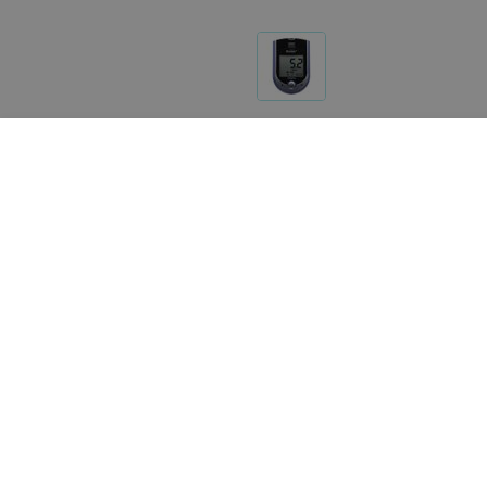
Другие товары «Infopia»
44,86
руб.
23,49
руб.
Глюкометр Infopia Finetest Auto-
Глюкометр Infopia Finete
Coding Premium с тест-
Coding Premium с тест-
полосками (50 шт.) и ланцетами
полосками и ланцетами 