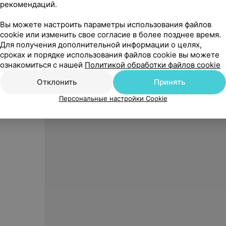
рекомендаций.
Вы можете настроить параметры использования файлов
cookie или изменить свое согласие в более позднее время.
44,86
руб.
23,49
Для получения дополнительной информации о целях,
Глюкометр Infopia Finetest Auto-
Глюкоме
сроках и порядке использования файлов cookie вы можете
Coding Premium с тест-
Coding 
ознакомиться с нашей
Политикой обработки файлов cookie
полосками (50 шт.) и ланцетами
полоск
«Скажи здоровью Да!»
«С
(25 шт.)
Отклонить
Принять
Персональные настройки Cookie