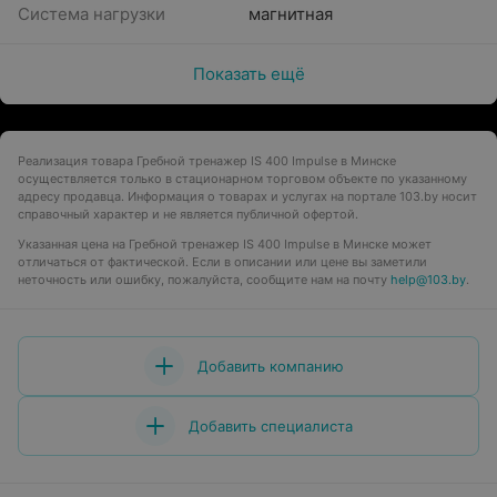
Система нагрузки
магнитная
Показать ещё
Реализация товара Гребной тренажер IS 400 Impulse в Минске
осуществляется только в стационарном торговом объекте по указанному
адресу продавца. Информация о товарах и услугах на портале 103.by носит
справочный характер и не является публичной офертой.
Указанная цена на Гребной тренажер IS 400 Impulse в Минске может
отличаться от фактической. Если в описании или цене вы заметили
неточность или ошибку, пожалуйста, сообщите нам на почту
help@103.by
.
Добавить компанию
Добавить специалиста