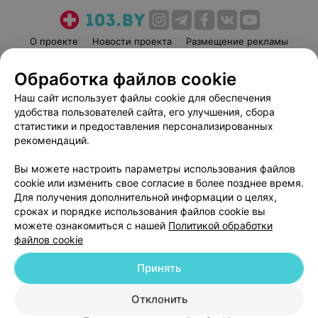
О проекте
Новости проекта
Размещение рекламы
Медицинский маркетинг
Публичный договор
Обработка файлов cookie
Пользовательское соглашение
Способы оплаты
Наш сайт использует файлы cookie для обеспечения
Вакансии
Партнеры
удобства пользователей сайта, его улучшения, сбора
Написать руководителю 103.by
статистики и предоставления персонализированных
рекомендаций.
Написать в поддержку
Персональные настройки cookie
Вы можете настроить параметры использования файлов
Обработка персональных данных
cookie или изменить свое согласие в более позднее время.
Для получения дополнительной информации о целях,
сроках и порядке использования файлов cookie вы
можете ознакомиться с нашей
Политикой обработки
файлов cookie
Принять
© 2026 ООО «Артокс Лаб», УНП 191700409
| 220012, Республика Беларусь,
г. Минск, улица Толбухина, 2, пом. 16 | help@103.by
Отклонить
Служба поддержки
+375 291212755