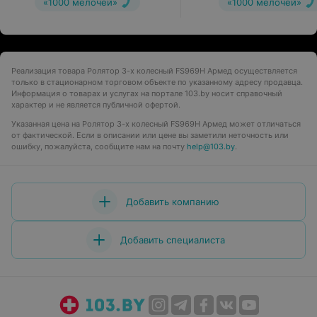
«1000 мелочей»
«1000 мелочей»
Реализация товара Ролятор 3-х колесный FS969H Армед осуществляется
только в стационарном торговом объекте по указанному адресу продавца.
Информация о товарах и услугах на портале 103.by носит справочный
характер и не является публичной офертой.
Указанная цена на Ролятор 3-х колесный FS969H Армед может отличаться
от фактической. Если в описании или цене вы заметили неточность или
ошибку, пожалуйста, сообщите нам на почту
help@103.by
.
Добавить компанию
Добавить специалиста