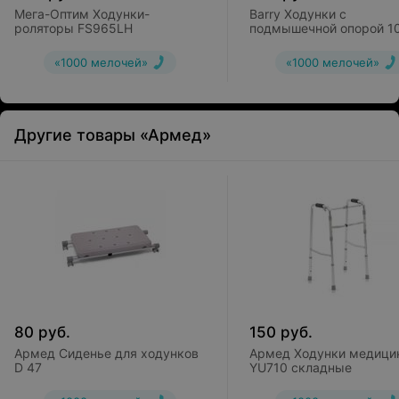
Мега-Оптим Ходунки-
Barry Ходунки с
роляторы FS965LH
подмышечной опорой 1
«1000 мелочей»
«1000 мелочей»
Другие товары «Армед»
80
руб.
150
руб.
Армед Сиденье для ходунков
Армед Ходунки медици
D 47
YU710 складные