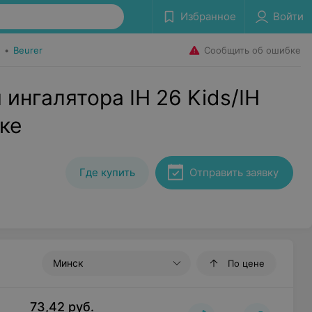
Избранное
Войти
Сообщить об ошибке
•
Beurer
ингалятора IH 26 Kids/IH
ске
Где купить
Отправить заявку
Минск
По цене
73,42
руб.