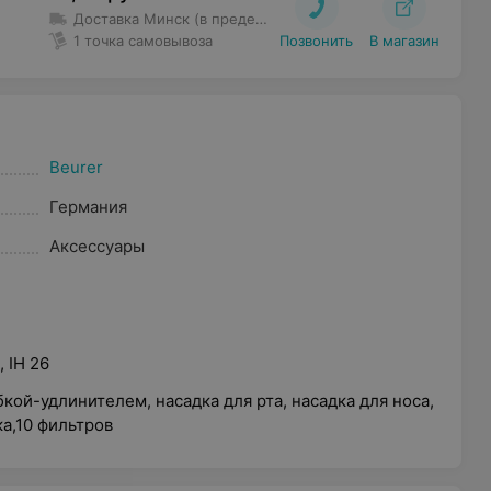
Доставка Минск (в пределах МКАД и Уручье)
– Доставка 
1 точка самовывоза
Позвонить
В магазин
Beurer
Германия
Аксессуары
, IH 26
кой-удлинителем, насадка для рта, насадка для носа,
ка,10 фильтров