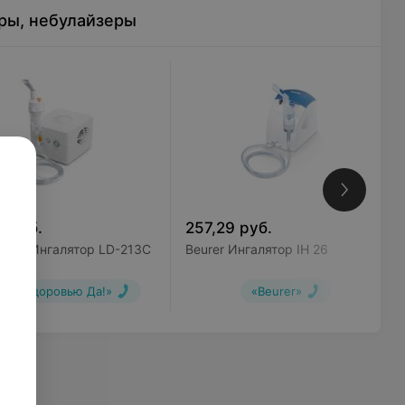
ры, небулайзеры
4
руб.
257,29
руб.
Doctor Ингалятор LD-213C
Beurer Ингалятор IH 26
ажи здоровью Да!»
«Beurer»