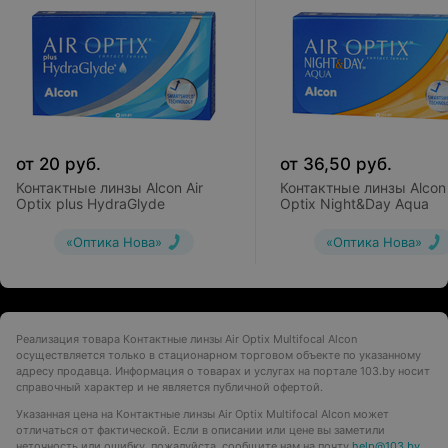
от
20
руб.
от
36,50
руб.
Контактные линзы Alcon Air
Контактные линзы Alcon 
Optix plus HydraGlyde
Optix Night&Day Aqua
«Оптика Нова»
«Оптика Нова»
Реализация товара Контактные линзы Air Optix Multifocal Alcon
осуществляется только в стационарном торговом объекте по указанному
адресу продавца. Информация о товарах и услугах на портале 103.by носит
справочный характер и не является публичной офертой.
Указанная цена на Контактные линзы Air Optix Multifocal Alcon может
отличаться от фактической. Если в описании или цене вы заметили
неточность или ошибку, пожалуйста, сообщите нам на почту
help@103.by
.