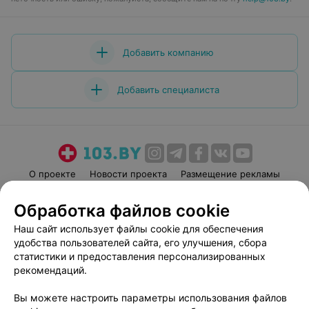
Добавить компанию
Добавить специалиста
О проекте
Новости проекта
Размещение рекламы
Медицинский маркетинг
Публичный договор
Обработка файлов cookie
Пользовательское соглашение
Способы оплаты
Наш сайт использует файлы cookie для обеспечения
Вакансии
Партнеры
удобства пользователей сайта, его улучшения, сбора
Написать руководителю 103.by
статистики и предоставления персонализированных
рекомендаций.
Написать в поддержку
Персональные настройки cookie
Вы можете настроить параметры использования файлов