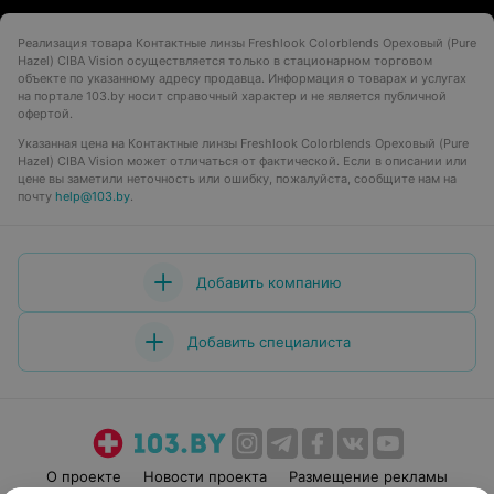
Реализация товара Контактные линзы Freshlook Colorblends Ореховый (Pure
Hazel) CIBA Vision осуществляется только в стационарном торговом
объекте по указанному адресу продавца. Информация о товарах и услугах
на портале 103.by носит справочный характер и не является публичной
офертой.
Указанная цена на Контактные линзы Freshlook Colorblends Ореховый (Pure
Hazel) CIBA Vision может отличаться от фактической. Если в описании или
цене вы заметили неточность или ошибку, пожалуйста, сообщите нам на
почту
help@103.by
.
Добавить компанию
Добавить специалиста
О проекте
Новости проекта
Размещение рекламы