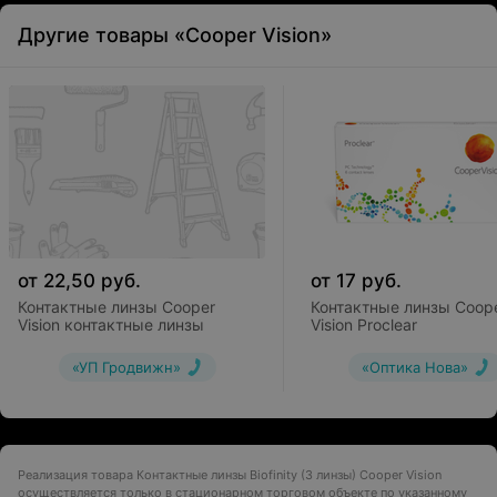
Другие товары «Cooper Vision»
от
22,50
руб.
от
17
руб.
Контактные линзы Cooper
Контактные линзы Coop
Vision контактные линзы
Vision Proclear
«УП Гродвижн»
«Оптика Нова»
Реализация товара Контактные линзы Biofinity (3 линзы) Cooper Vision
осуществляется только в стационарном торговом объекте по указанному