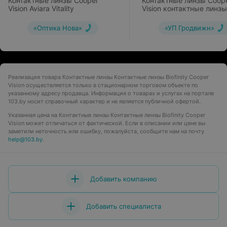
Контактные линзы Cooper
Контактные линзы Coop
Vision Aviara Vitality
Vision контактные линзы
«Оптика Нова»
«УП Гродвижн»
Реализация товара Контактные линзы Контактные линзы Biofinity Cooper
Vision осуществляется только в стационарном торговом объекте по
указанному адресу продавца. Информация о товарах и услугах на портале
103.by носит справочный характер и не является публичной офертой.
Указанная цена на Контактные линзы Контактные линзы Biofinity Cooper
Vision может отличаться от фактической. Если в описании или цене вы
заметили неточность или ошибку, пожалуйста, сообщите нам на почту
help@103.by
.
Добавить компанию
Добавить специалиста