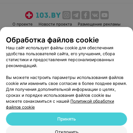
О проекте
Новости проекта
Размещение рекламы
Медицинский маркетинг
Публичный договор
Обработка файлов cookie
Пользовательское соглашение
Способы оплаты
Наш сайт использует файлы cookie для обеспечения
Вакансии
Партнеры
удобства пользователей сайта, его улучшения, сбора
Написать руководителю 103.by
статистики и предоставления персонализированных
рекомендаций.
Написать в поддержку
Персональные настройки cookie
Вы можете настроить параметры использования файлов
Обработка персональных данных
cookie или изменить свое согласие в более позднее время.
Для получения дополнительной информации о целях,
сроках и порядке использования файлов cookie вы
можете ознакомиться с нашей
Политикой обработки
файлов cookie
Принять
© 2026 ООО «Артокс Лаб», УНП 191700409
| 220012, Республика Беларусь,
г. Минск, улица Толбухина, 2, пом. 16 | help@103.by
Отклонить