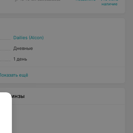
наличие
Dailies (Alcon)
Дневные
1 день
Показать ещё
ные линзы