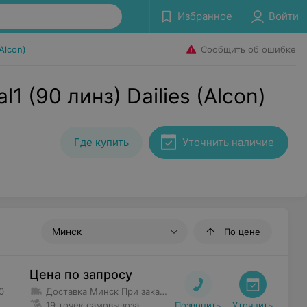
Избранное
Войти
Сообщить об ошибке
(Alcon)
1 (90 линз) Dailies (Alcon)
Где купить
Уточнить наличие
Минск
По цене
Цена по запросу
0
Доставка Минск
При заказе от 40 руб. до 100 руб. доставка 5,50 руб.
19 точек самовывоза
Позвонить
Уточнить
