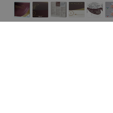
Другие товары «МедОптика»
Другие товары «Dailies (Alcon)»