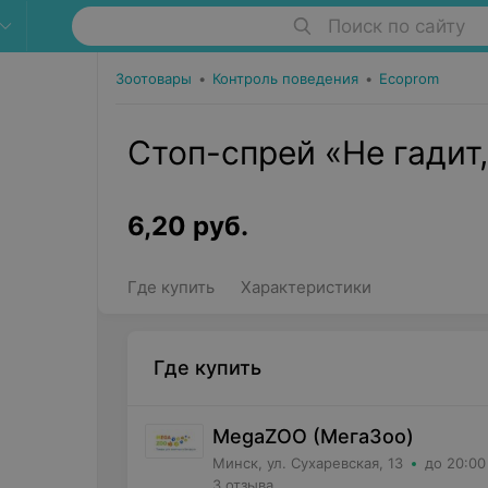
Поиск по сайту
Зоотовары
•
Контроль поведения
•
Ecoprom
Стоп-спрей «Не гадит
6,20
руб.
Где купить
Характеристики
Где купить
MegaZOO (МегаЗоо)
Минск, ул. Сухаревская, 13
до 20:00
3 отзыва