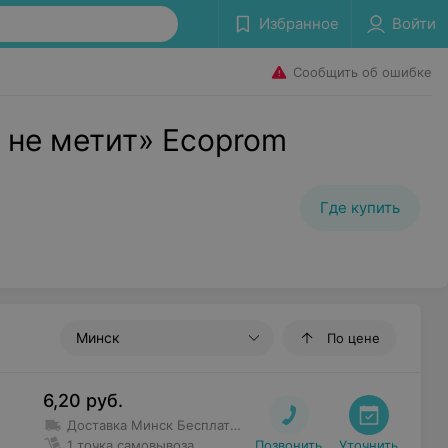
Избранное
Войти
Сообщить об ошибке
, не метит» Ecoprom
Где купить
Минск
По цене
6,20
руб.
Доставка Минск
Бесплатная доставка от 35 руб.
Доставка
1 точка самовывоза
Позвонить
Уточнить
