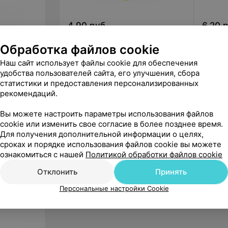
4,90
руб.
6,20
р
Ecoprom Стоп-спрей «Приучение
ZOOлек
к лотку»
для ко
Обработка файлов cookie
гадить 
«MegaZOO (МегаЗоо)»
«V
Наш сайт использует файлы cookie для обеспечения
удобства пользователей сайта, его улучшения, сбора
статистики и предоставления персонализированных
рекомендаций.
Вы можете настроить параметры использования файлов
cookie или изменить свое согласие в более позднее время.
Для получения дополнительной информации о целях,
сроках и порядке использования файлов cookie вы можете
ознакомиться с нашей
Политикой обработки файлов cookie
Отклонить
Принять
Персональные настройки Cookie