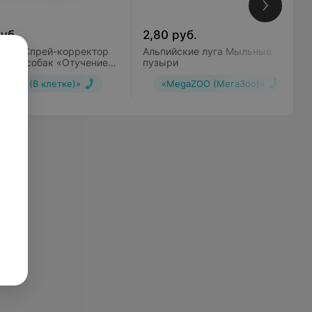
уб.
2,80
руб.
арь Спрей-корректор
Альпийские луга Мыльные
шек и собак «Отучение
пузыри
и метить»
kletke (В клетке)»
«MegaZOO (МегаЗоо)»