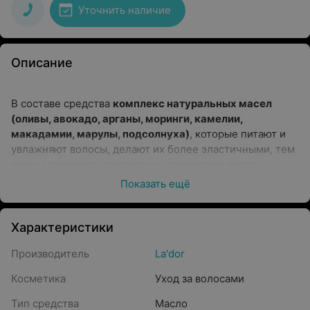
Уточнить наличие
Описание
В составе средства
комплекс натуральных масел
(оливы, авокадо, арганы, моринги, камелии,
макадамии, марулы, подсолнуха)
, которые питают и
увлажняют волосы, делают их более эластичными, тем
самым помогают справиться с ломкостью волос,
"запечатывают" секущиеся кончики. Масла оказывают
Показать ещё
восстанавливающее и защитное действие, благодаря
чему средство незаменимо для волос, которые часто
подвергаются укладке феном и утюжком.
Характеристики
Производитель
La'dor
Косметика
Уход за волосами
Тип средства
Масло