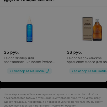
35
руб.
36
руб.
La'dor Филлер для
La'dor Марокканское
восстановления волос Perfect
аргановое масло для в
Hair Fill-Up
Premium Morocco Argan O
«Asiashop (Азия шоп)»
«Asiashop (Азия шоп)»
Реализация товара Увлажняющее масло для волос Wonder Hair Oil La'dor
осуществляется только в стационарном торговом объекте по указанному
адресу продавца. Информация о товарах и услугах на портале 103.by носит
справочный характер и не является публичной офертой.