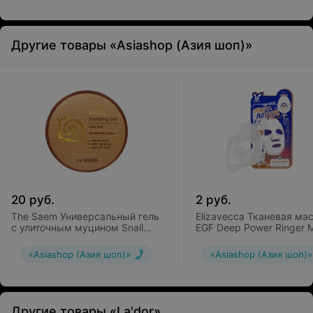
Другие товары «Asiashop (Азия шоп)»
20
руб.
2
руб.
The Saem Универсальный гель
Elizavecca Тканевая ма
с улиточным муцином Snail
EGF Deep Power Ringer 
Soothing Gel
Pack
«Asiashop (Азия шоп)»
«Asiashop (Азия шоп)»
Другие товары «La'dor»