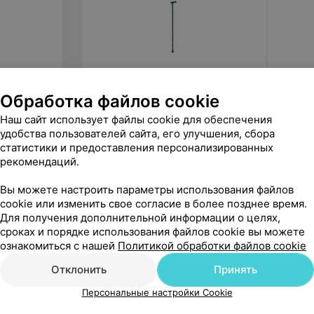
Обработка файлов cookie
42
руб.
80
ру
Antar Sp.J. I. Трость опорная
Antar S
Наш сайт использует файлы cookie для обеспечения
алюминиевая, с горизонтальной
подмыш
удобства пользователей сайта, его улучшения, сбора
ручкой
статистики и предоставления персонализированных
«1000 мелочей»
рекомендаций.
Вы можете настроить параметры использования файлов
cookie или изменить свое согласие в более позднее время.
Для получения дополнительной информации о целях,
сроках и порядке использования файлов cookie вы можете
ознакомиться с нашей
Политикой обработки файлов cookie
Отклонить
Принять
Персональные настройки Cookie