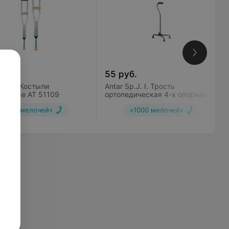
б.
55
руб.
p.J. I. Костыли
Antar Sp.J. I. Трость
ечные АТ 51109
ортопедическая 4-х опорная АТ
51105
«1000 мелочей»
«1000 мелочей»