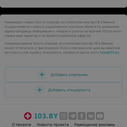
Реализация товара Трость опорная, из стеклопластика Арт.16 в Минске
осуществляется только в стационарном торговом объекте по указанному
адресу продавца. Информация о товарах и услугах на портале 103.by носит
справочный характер и не является публичной офертой.
Указанная цена на Трость опорная, из стеклопластика Арт.16 в Минске
может отличаться от фактической. Если в описании или цене вы заметили
неточность или ошибку, пожалуйста, сообщите нам на почту
help@103.by
.
Добавить компанию
Добавить специалиста
О проекте
Новости проекта
Размещение рекламы