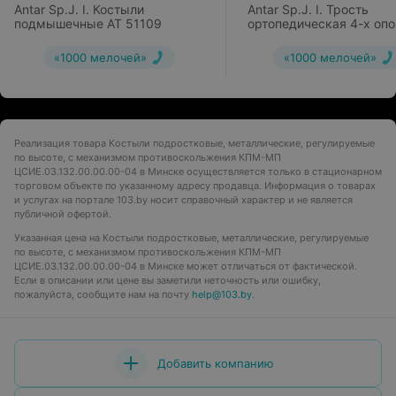
Antar Sp.J. I. Костыли
Antar Sp.J. I. Трость
подмышечные АТ 51109
ортопедическая 4-х оп
АТ 51105
«1000 мелочей»
«1000 мелочей»
Реализация товара Костыли подростковые, металлические, регулируемые
по высоте, с механизмом противоскольжения КПМ-МП
ЦСИЕ.03.132.00.00.00-04 в Минске осуществляется только в стационарном
торговом объекте по указанному адресу продавца. Информация о товарах
и услугах на портале 103.by носит справочный характер и не является
публичной офертой.
Указанная цена на Костыли подростковые, металлические, регулируемые
по высоте, с механизмом противоскольжения КПМ-МП
ЦСИЕ.03.132.00.00.00-04 в Минске может отличаться от фактической.
Если в описании или цене вы заметили неточность или ошибку,
пожалуйста, сообщите нам на почту
help@103.by
.
Добавить компанию