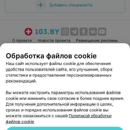
Добавить специалиста
О проекте
Новости проекта
Размещение рекламы
Медицинский маркетинг
Публичный договор
Обработка файлов cookie
Пользовательское соглашение
Способы оплаты
Наш сайт использует файлы cookie для обеспечения
Вакансии
Партнеры
удобства пользователей сайта, его улучшения, сбора
Написать руководителю 103.by
статистики и предоставления персонализированных
рекомендаций.
Написать в поддержку
Персональные настройки cookie
Вы можете настроить параметры использования файлов
Обработка персональных данных
cookie или изменить свое согласие в более позднее время.
Для получения дополнительной информации о целях,
сроках и порядке использования файлов cookie вы
можете ознакомиться с нашей
Политикой обработки
файлов cookie