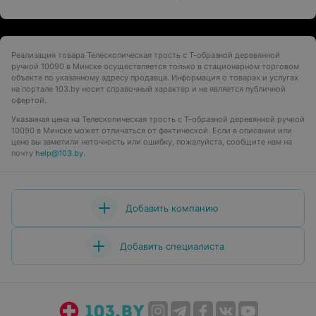
Реализация товара Телескопическая трость с Т-образной деревянной
ручкой 10090 в Минске осуществляется только в стационарном торговом
объекте по указанному адресу продавца. Информация о товарах и услугах
на портале 103.by носит справочный характер и не является публичной
офертой.
Указанная цена на Телескопическая трость с Т-образной деревянной ручкой
10090 в Минске может отличаться от фактической. Если в описании или
цене вы заметили неточность или ошибку, пожалуйста, сообщите нам на
почту
help@103.by
.
Добавить компанию
Добавить специалиста