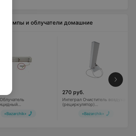
ые лампы и облучатели домашние
уб.
270
руб.
 Облучатель
Интеграл Очиститель воздуха
ицидный
(рециркулятор)
фиолетовый ОБУ-15-21П
ультрафиолетовый ОРБ-45/230
«Bazarchik»
«Bazarchik»