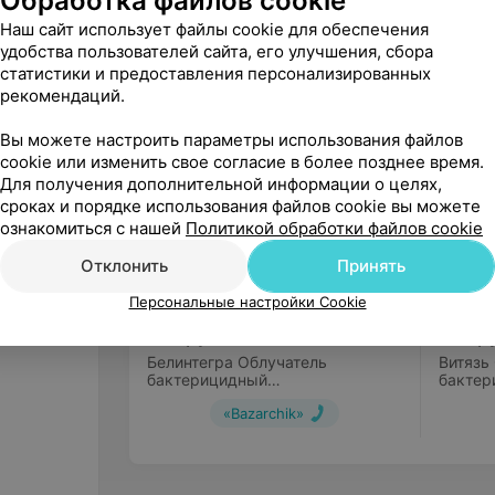
Обработка файлов cookie
Наш сайт использует файлы cookie для обеспечения
удобства пользователей сайта, его улучшения, сбора
статистики и предоставления персонализированных
Другие товары рубрики Кварцев
рекомендаций.
Вы можете настроить параметры использования файлов
cookie или изменить свое согласие в более позднее время.
Для получения дополнительной информации о целях,
сроках и порядке использования файлов cookie вы можете
ознакомиться с нашей
Политикой обработки файлов cookie
Отклонить
Принять
Персональные настройки Cookie
149
руб.
189
р
Белинтегра Облучатель
Витязь
бактерицидный
бактер
ультрафиолетовый ОБН-150
ультра
«Bazarchik»
(2х30w) (лампы Heiler)