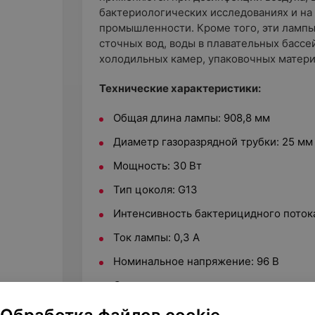
бактериологических исследованиях и на
промышленности. Кроме того, эти лампы
сточных вод, воды в плавательных бассе
холодильных камер, упаковочных материа
Технические характеристики:
Общая длина лампы: 908,8 мм
Диаметр газоразрядной трубки: 25 мм
Мощность: 30 Вт
Тип цоколя: G13
Интенсивность бактерицидного потока
Ток лампы: 0,3 А
Номинальное напряжение: 96 В
Снижение интенсивности излучения по
Полезный срок службы: 8000 ч