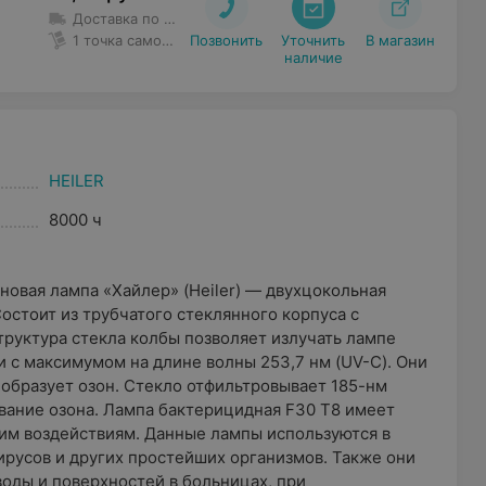
Доставка по Минску в пределах МКАД
Срок доставки
:
до 
1 точка самовывоза
Позвонить
Уточнить

В магазин
наличие
HEILER
8000 ч
новая лампа «Хайлер» (Heiler) — двухцокольная
остоит из трубчатого стеклянного корпуса с
руктура стекла колбы позволяет излучать лампе
 с максимумом на длине волны 253,7 нм (UV-C). Они
образует озон. Стекло отфильтровывает 185-нм
вание озона. Лампа бактерицидная F30 Т8 имеет
им воздействиям. Данные лампы используются в
ирусов и других простейших организмов. Также они
оды и поверхностей в больницах, при