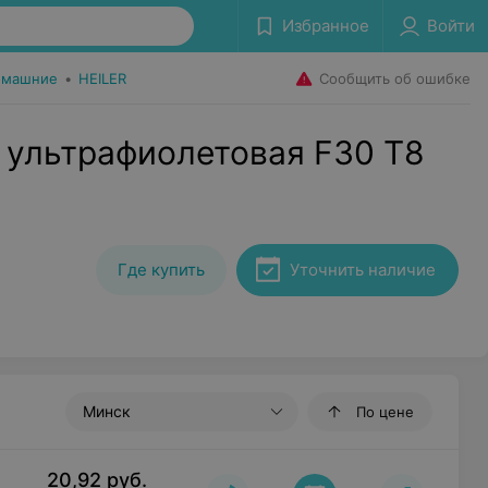
Избранное
Войти
Сообщить об ошибке
омашние
•
HEILER
 ультрафиолетовая F30 T8
Где купить
Уточнить наличие
Минск
По цене
20,92
руб.