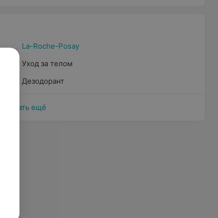
La-Roche-Posay
Уход за телом
Дезодорант
Показать ещё