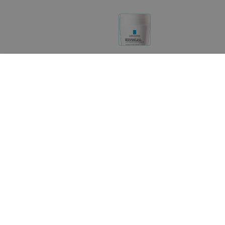
Реализация товара Дезодорант-ролик 24 часа, 50 м
и услугах на портале 103.by носит справочный хара
Указанная цена на Дезодорант-ролик 24 часа, 50 мл
сообщите нам на почту
help@103.by
.
О проекте
Публичный до
Партн