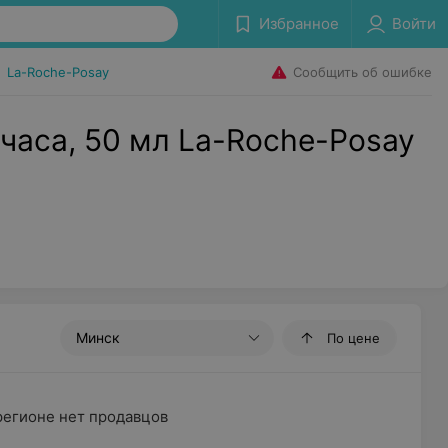
Избранное
Войти
Сообщить об ошибке
•
La-Roche-Posay
часа, 50 мл La-Roche-Posay
Минск
По цене
регионе нет продавцов