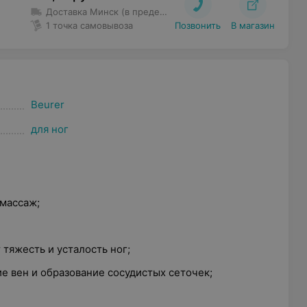
Доставка Минск (в пределах МКАД и Уручье)
– Доставка 
1 точка самовывоза
Позвонить
В магазин
Beurer
для ног
массаж;
тяжесть и усталость ног;
 вен и образование сосудистых сеточек;