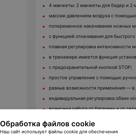
4 манжеты: 2 манжеты для бедер и 2 
массаж давлением воздуха с помощью
попеременное накачивание ножных ма
с функцией откачивания для быстрог
плавная регулировка интенсивности м
в тренажере имеется функция установ
с предохранительной кнопкой STOP;
простое управление с помощью ручно
разные возможности применения — в 
индивидуальная регулировка обеих н
возможна работа от батареек и от сети
Обработка файлов cookie
Наш сайт использует файлы cookie для обеспечения
Другие товары рубрики Массаже