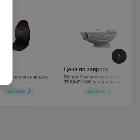
уб.
Цена по запросу
 Массажная накидка
Richter Массажное кресло
TRIUMPH White с двойным
роликовым массажным
«BODRO»
«BODRO»
механизмом