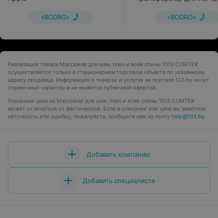
MS-818
«BODRO»
«BODRO»
Реализация товара Массажер для шеи, плеч и всей спины 1013 COMTEK
осуществляется только в стационарном торговом объекте по указанному
адресу продавца. Информация о товарах и услугах на портале 103.by носит
справочный характер и не является публичной офертой.
Указанная цена на Массажер для шеи, плеч и всей спины 1013 COMTEK
может отличаться от фактической. Если в описании или цене вы заметили
неточность или ошибку, пожалуйста, сообщите нам на почту
help@103.by
.
Добавить компанию
Добавить специалиста