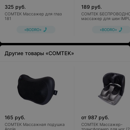
325
руб.
189
руб.
COMTEK Массажер для глаз
COMTEK БЕСПРОВОДН
181
массажер для шеи IMP
(LG-A4)
«BODRO»
«BODRO»
Другие товары «COMTEK»
165
руб.
от
987
руб.
COMTEK Массажная подушка
COMTEK Массажер-
Apple
трансформер для ног (2