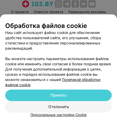
О проекте
Новости проекта
Размещение рекламы
Медицинский маркетинг
Публичный договор
Обработка файлов cookie
Пользовательское соглашение
Способы оплаты
Наш сайт использует файлы cookie для обеспечения
Вакансии
Партнеры
удобства пользователей сайта, его улучшения, сбора
Написать руководителю 103.by
статистики и предоставления персонализированных
рекомендаций.
Написать в поддержку
Персональные настройки cookie
Вы можете настроить параметры использования файлов
Обработка персональных данных
cookie или изменить свое согласие в более позднее время.
Для получения дополнительной информации о целях,
сроках и порядке использования файлов cookie вы
можете ознакомиться с нашей
Политикой обработки
файлов cookie
Принять
© 2026 ООО «Артокс Лаб», УНП 191700409
| 220012, Республика Беларусь,
г. Минск, улица Толбухина, 2, пом. 16 | help@103.by
Отклонить
Служба поддержки
+375 291212755
Персональные настройки Cookie