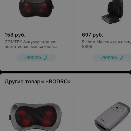
158
руб.
697
руб.
COMTEK Аккумуляторная
Richter Массажная нак
портативная массажная
886В
подушка TRAVEL
«BODRO»
«BODRO»
Другие товары «BODRO»