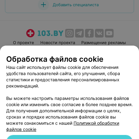
Добавить специалиста
О проекте
Новости проекта
Размещение рекламы
Медицинский маркетинг
Публичный договор
Обработка файлов cookie
Пользовательское соглашение
Способы оплаты
Наш сайт использует файлы cookie для обеспечения
Вакансии
Партнеры
удобства пользователей сайта, его улучшения, сбора
Написать руководителю 103.by
статистики и предоставления персонализированных
рекомендаций.
Написать в поддержку
Персональные настройки cookie
Вы можете настроить параметры использования файлов
Обработка персональных данных
cookie или изменить свое согласие в более позднее время.
Для получения дополнительной информации о целях,
сроках и порядке использования файлов cookie вы
можете ознакомиться с нашей
Политикой обработки
файлов cookie