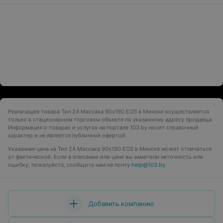
Реализация товара Тип 24 Массака 90x190 EOS в Минске осуществляется
только в стационарном торговом объекте по указанному адресу продавца.
Информация о товарах и услугах на портале 103.by носит справочный
характер и не является публичной офертой.
Указанная цена на Тип 24 Массака 90x190 EOS в Минске может отличаться
от фактической. Если в описании или цене вы заметили неточность или
ошибку, пожалуйста, сообщите нам на почту
help@103.by
.
Добавить компанию