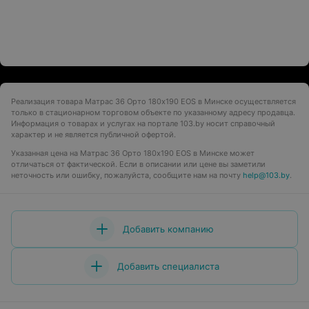
Реализация товара Матрас 36 Орто 180x190 EOS в Минске осуществляется
только в стационарном торговом объекте по указанному адресу продавца.
Информация о товарах и услугах на портале 103.by носит справочный
характер и не является публичной офертой.
Указанная цена на Матрас 36 Орто 180x190 EOS в Минске может
отличаться от фактической. Если в описании или цене вы заметили
неточность или ошибку, пожалуйста, сообщите нам на почту
help@103.by
.
Добавить компанию
Добавить специалиста