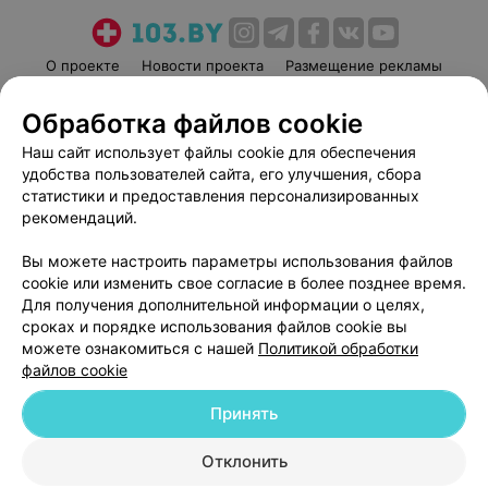
О проекте
Новости проекта
Размещение рекламы
Медицинский маркетинг
Публичный договор
Обработка файлов cookie
Пользовательское соглашение
Способы оплаты
Наш сайт использует файлы cookie для обеспечения
Вакансии
Партнеры
удобства пользователей сайта, его улучшения, сбора
Написать руководителю 103.by
статистики и предоставления персонализированных
рекомендаций.
Написать в поддержку
Персональные настройки cookie
Вы можете настроить параметры использования файлов
Обработка персональных данных
cookie или изменить свое согласие в более позднее время.
Для получения дополнительной информации о целях,
сроках и порядке использования файлов cookie вы
можете ознакомиться с нашей
Политикой обработки
файлов cookie
Принять
© 2026 ООО «Артокс Лаб», УНП 191700409
| 220012, Республика Беларусь,
г. Минск, улица Толбухина, 2, пом. 16 | help@103.by
Отклонить
Служба поддержки
+375 291212755