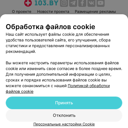
О проекте
Новости проекта
Размещение рекламы
Медицинский маркетинг
Публичный договор
Обработка файлов cookie
Пользовательское соглашение
Способы оплаты
Наш сайт использует файлы cookie для обеспечения
Вакансии
Партнеры
удобства пользователей сайта, его улучшения, сбора
Написать руководителю 103.by
статистики и предоставления персонализированных
рекомендаций.
Написать в поддержку
Персональные настройки cookie
Вы можете настроить параметры использования файлов
Обработка персональных данных
cookie или изменить свое согласие в более позднее время.
Для получения дополнительной информации о целях,
сроках и порядке использования файлов cookie вы
можете ознакомиться с нашей
Политикой обработки
файлов cookie
Принять
© 2026 ООО «Артокс Лаб», УНП 191700409
| 220012, Республика Беларусь,
г. Минск, улица Толбухина, 2, пом. 16 | help@103.by
Отклонить
Служба поддержки
+375 291212755
Персональные настройки Cookie