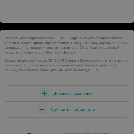
Реализация товара Матрас X5 180x195 Vegas в Минске осуществляется
только в стационарном торговом объекте по указанному адресу продавца.
Информация о товарах и услугах на портале 103.by носит справочный
характер и не является публичной офертой.
Указанная цена на Матрас X5 180x195 Vegas в Минске может отличаться от
фактической. Если в описании или цене вы заметили неточность или
ошибку, пожалуйста, сообщите нам на почту
help@103.by
.
Добавить компанию
Добавить специалиста