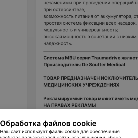
незаменимы при проведении операций на 
при остеосинтезе;
возможность питания от аккумулятора, о
простая система фиксации всех насадок, 
модульность и универсальность;
высокая мощность в сочетании с низким 
надежность.
Система MBU серии Traumadrive являе
Производитель: De Soutter Medical
ТОВАР ПРЕДНАЗНАЧЕН ИСКЛЮЧИТЕЛЬ
МЕДИЦИНСКИХ УЧРЕЖДЕНИЯХ
Рекламируемый товар может иметь мед
НА ПРАВАХ РЕКЛАМЫ
Обработка файлов cookie
Другие товары рубрики Медицин
Наш сайт использует файлы cookie для обеспечения
удобства пользователей сайта, его улучшения, сбора