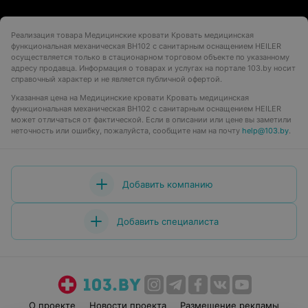
Реализация товара Медицинские кровати Кровать медицинская
функциональная механическая BH102 с санитарным оснащением HEILER
осуществляется только в стационарном торговом объекте по указанному
адресу продавца. Информация о товарах и услугах на портале 103.by носит
справочный характер и не является публичной офертой.
Указанная цена на Медицинские кровати Кровать медицинская
функциональная механическая BH102 с санитарным оснащением HEILER
может отличаться от фактической. Если в описании или цене вы заметили
неточность или ошибку, пожалуйста, сообщите нам на почту
help@103.by
.
Добавить компанию
Добавить специалиста
О проекте
Новости проекта
Размещение рекламы