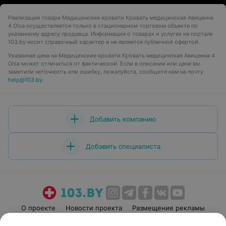
Реализация товара Медицинские кровати Кровать медицинская Авиценнa
4 Olsa осуществляется только в стационарном торговом объекте по
указанному адресу продавца. Информация о товарах и услугах на портале
103.by носит справочный характер и не является публичной офертой.
Указанная цена на Медицинские кровати Кровать медицинская Авиценнa 4
Olsa может отличаться от фактической. Если в описании или цене вы
заметили неточность или ошибку, пожалуйста, сообщите нам на почту
help@103.by
.
Добавить компанию
Добавить специалиста
О проекте
Новости проекта
Размещение рекламы
Медицинский маркетинг
Публичный договор