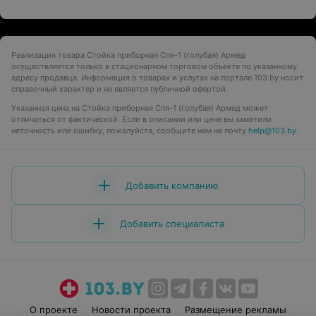
Реализация товара Стойка приборная Спя-1 (голубая) Армед
осуществляется только в стационарном торговом объекте по указанному
адресу продавца. Информация о товарах и услугах на портале 103.by носит
справочный характер и не является публичной офертой.
Указанная цена на Стойка приборная Спя-1 (голубая) Армед может
отличаться от фактической. Если в описании или цене вы заметили
неточность или ошибку, пожалуйста, сообщите нам на почту
help@103.by
.
Добавить компанию
Добавить специалиста
О проекте
Новости проекта
Размещение рекламы