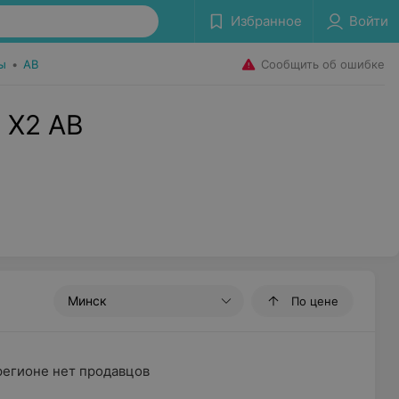
Избранное
Войти
Сообщить об ошибке
ы
•
AB
 X2 AB
Минск
По цене
регионе нет продавцов