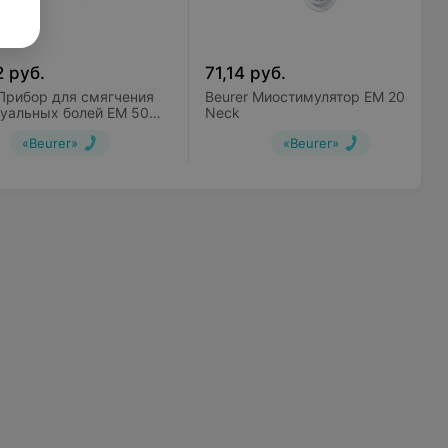
2
руб.
71,14
руб.
 Прибор для смягчения
Beurer Миостимулятор EM 20
уальных болей EM 50
Neck
al Relax
«Beurer»
«Beurer»