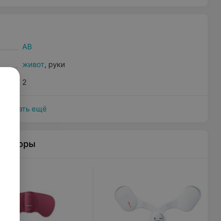
AB
живот
,
руки
2
Показать ещё
уляторы