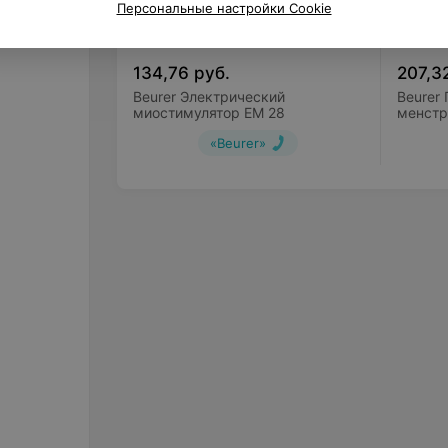
Персональные настройки Cookie
134,76
руб.
207,3
Beurer Электрический
Beurer
миостимулятор EM 28
менстр
Menstru
«Beurer»