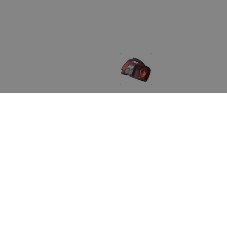
Реализация товара Миостимулятор Tronic X2 AB осу
103.by носит справочный характер и не является пу
Указанная цена на Миостимулятор Tronic X2 AB може
help@103.by
.
О проекте