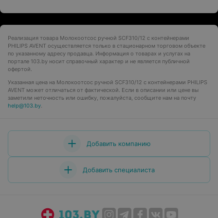
Реализация товара Молокоотсос ручной SCF310/12 с контейнерами
PHILIPS AVENT осуществляется только в стационарном торговом объекте
по указанному адресу продавца. Информация о товарах и услугах на
портале 103.by носит справочный характер и не является публичной
офертой.
Указанная цена на Молокоотсос ручной SCF310/12 с контейнерами PHILIPS
AVENT может отличаться от фактической. Если в описании или цене вы
заметили неточность или ошибку, пожалуйста, сообщите нам на почту
help@103.by
.
Добавить компанию
Добавить специалиста