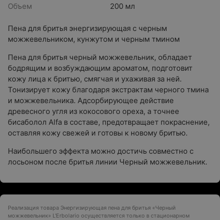
Объем
200 мл
Пена для бритья энергизирующая с черным
можжевельником, кунжутом и черным тмином
Пена для бритья черный можжевельник, обладает
бодрящим и возбуждающим ароматом, подготовит
кожу лица к бритью, смягчая и ухаживая за ней.
Тонизирует кожу благодаря экстрактам черного тмина
и можжевельника. Адсорбирующее действие
древесного угля из кокосового ореха, а точнее
бисаболол Alfa в составе, предотвращает покраснение,
оставляя кожу свежей и готовы к новому бритью.
Наибольшего эффекта можно достичь совместно с
лосьоном после бритья линии Черный можжевельник.
Реализация товара Энергизирующая пена для бритья «Черный
можжевельник» L'Erbolario осуществляется только в стационарном