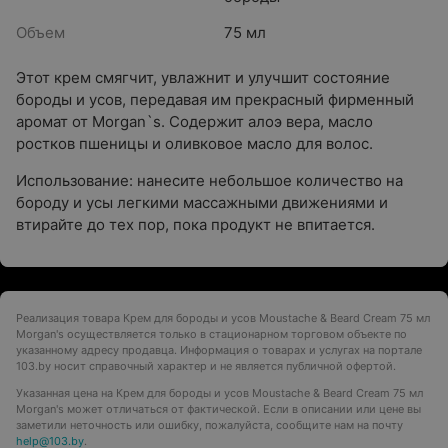
Объем
75 мл
Этот крем смягчит, увлажнит и улучшит состояние
бороды и усов, передавая им прекрасный фирменный
аромат от Morgan`s. Содержит алоэ вера, масло
ростков пшеницы и оливковое масло для волос.
Использование: нанесите небольшое количество на
бороду и усы легкими массажными движениями и
втирайте до тех пор, пока продукт не впитается.
Реализация товара Крем для бороды и усов Moustache & Beard Cream 75 мл
Morgan's осуществляется только в стационарном торговом объекте по
указанному адресу продавца. Информация о товарах и услугах на портале
103.by носит справочный характер и не является публичной офертой.
Указанная цена на Крем для бороды и усов Moustache & Beard Cream 75 мл
Morgan's может отличаться от фактической. Если в описании или цене вы
заметили неточность или ошибку, пожалуйста, сообщите нам на почту
help@103.by
.