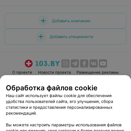
Добавить компанию
Добавить специалиста
О проекте
Новости проекта
Размещение рекламы
Медицинский маркетинг
Публичный договор
Обработка файлов cookie
Пользовательское соглашение
Способы оплаты
Наш сайт использует файлы cookie для обеспечения
Вакансии
Партнеры
удобства пользователей сайта, его улучшения, сбора
Написать руководителю 103.by
статистики и предоставления персонализированных
рекомендаций.
Написать в поддержку
Персональные настройки cookie
Вы можете настроить параметры использования файлов
Обработка персональных данных
cookie или изменить свое согласие в более позднее время.