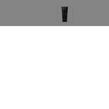
Реализация товара Шампунь увлажняющий для воло
указанному адресу продавца. Информация о товарах 
Указанная цена на Шампунь увлажняющий для волос
заметили неточность или ошибку, пожалуйста, сооб
О проекте
Публичный до
Партн