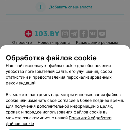
Добавить специалиста
О проекте
Новости проекта
Размещение рекламы
Медицинский маркетинг
Публичный договор
Обработка файлов cookie
Пользовательское соглашение
Способы оплаты
Наш сайт использует файлы cookie для обеспечения
Вакансии
Партнеры
удобства пользователей сайта, его улучшения, сбора
Написать руководителю 103.by
статистики и предоставления персонализированных
рекомендаций.
Написать в поддержку
Персональные настройки cookie
Вы можете настроить параметры использования файлов
Обработка персональных данных
cookie или изменить свое согласие в более позднее время.
Для получения дополнительной информации о целях,
сроках и порядке использования файлов cookie вы
можете ознакомиться с нашей
Политикой обработки
файлов cookie