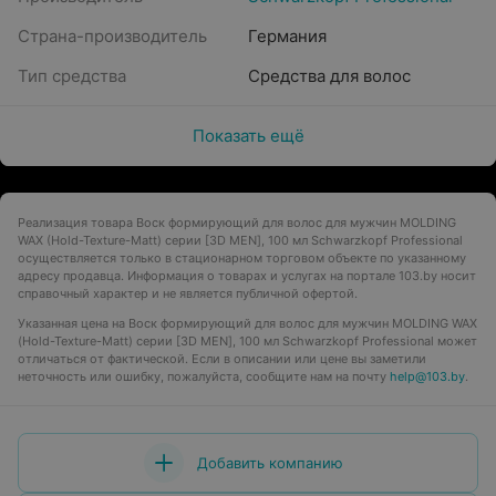
Страна-производитель
Германия
Тип средства
Средства для волос
Показать ещё
Реализация товара Воск формирующий для волос для мужчин MOLDING
WAX (Hold-Texture-Matt) серии [3D MEN], 100 мл Schwarzkopf Professional
осуществляется только в стационарном торговом объекте по указанному
адресу продавца. Информация о товарах и услугах на портале 103.by носит
справочный характер и не является публичной офертой.
Указанная цена на Воск формирующий для волос для мужчин MOLDING WAX
(Hold-Texture-Matt) серии [3D MEN], 100 мл Schwarzkopf Professional может
отличаться от фактической. Если в описании или цене вы заметили
неточность или ошибку, пожалуйста, сообщите нам на почту
help@103.by
.
Добавить компанию