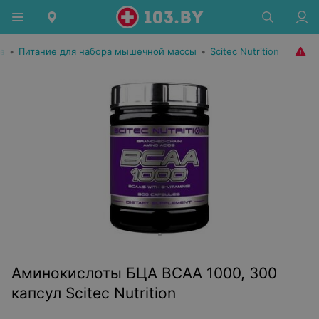
е
•
Питание для набора мышечной массы
•
Scitec Nutrition
Аминокислоты БЦА BCAA 1000, 300
капсул Scitec Nutrition