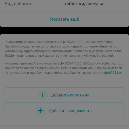
Вид добавки
таблетки/капсулы
Показать ещё
Реализация товара Аминокислоты БЦА BCAA 1000, 300 капсул Scitec
Nutrition осуществляется только в стационарном торговом объекте по
указанному адресу продавца. Информация о товарах и услугах на портале
103.by носит справочный характер и не является публичной офертой.
Указанная цена на Аминокислоты БЦА BCAA 1000, 300 капсул Scitec Nutrition
может отличаться от фактической. Если в описании или цене вы заметили
неточность или ошибку, пожалуйста, сообщите нам на почту
help@103.by
.
Добавить компанию
Добавить специалиста