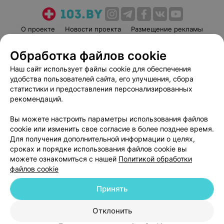
О проекте
Новости проекта
Размещение рекламы
Медицинский маркетинг
Публичный договор
Обработка файлов cookie
Пользовательское соглашение
Способы оплаты
Наш сайт использует файлы cookie для обеспечения
Вакансии
Партнеры
удобства пользователей сайта, его улучшения, сбора
Написать руководителю 103.by
статистики и предоставления персонализированных
рекомендаций.
Написать в поддержку
Персональные настройки cookie
Вы можете настроить параметры использования файлов
Обработка персональных данных
cookie или изменить свое согласие в более позднее время.
Для получения дополнительной информации о целях,
сроках и порядке использования файлов cookie вы
можете ознакомиться с нашей
Политикой обработки
файлов cookie
Принять
© 2026 ООО «Артокс Лаб», УНП 191700409
| 220012, Республика Беларусь,
г. Минск, улица Толбухина, 2, пом. 16 | help@103.by
Отклонить
Служба поддержки
+375 291212755