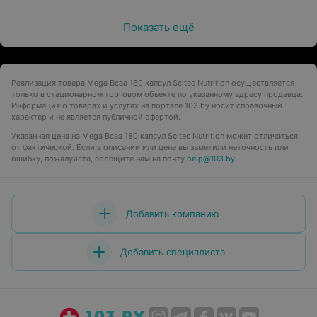
Показать ещё
Реализация товара Mega Bcaa 180 капсул Scitec Nutrition осуществляется
только в стационарном торговом объекте по указанному адресу продавца.
Информация о товарах и услугах на портале 103.by носит справочный
характер и не является публичной офертой.
Указанная цена на Mega Bcaa 180 капсул Scitec Nutrition может отличаться
от фактической. Если в описании или цене вы заметили неточность или
ошибку, пожалуйста, сообщите нам на почту
help@103.by
.
Добавить компанию
Добавить специалиста