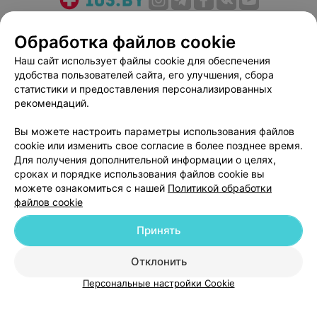
О проекте
Новости проекта
Размещение рекламы
Обработка файлов cookie
Медицинский маркетинг
Публичный договор
Наш сайт использует файлы cookie для обеспечения
Пользовательское соглашение
Способы оплаты
удобства пользователей сайта, его улучшения, сбора
Вакансии
Партнеры
статистики и предоставления персонализированных
Написать руководителю 103.by
рекомендаций.
Написать в поддержку
Вы можете настроить параметры использования файлов
Персональные настройки cookie
cookie или изменить свое согласие в более позднее время.
Для получения дополнительной информации о целях,
Обработка персональных данных
сроках и порядке использования файлов cookie вы
можете ознакомиться с нашей
Политикой обработки
файлов cookie
Принять
© 2026 ООО «Артокс Лаб», УНП 191700409
| 220012, Республика Беларусь,
Отклонить
г. Минск, улица Толбухина, 2, пом. 16 | help@103.by
Персональные настройки Cookie
Служба поддержки
+375 291212755