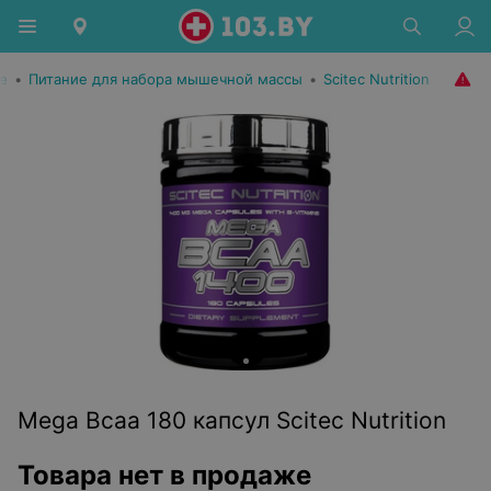
е
•
Питание для набора мышечной массы
•
Scitec Nutrition
Mega Bcaa 180 капсул Scitec Nutrition
Товара нет в продаже