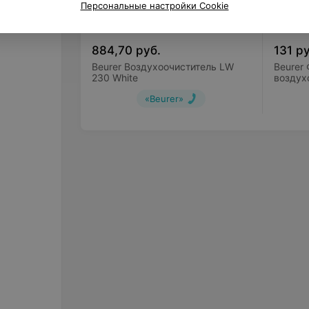
Персональные настройки Cookie
884,70
руб.
131
ру
Beurer Воздухоочиститель LW
Beurer
230 White
воздух
«Beurer»