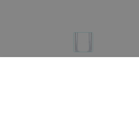
Реализация товара Очиститель воздуха Pure Cool T
услугах на портале 103.by носит справочный характ
Указанная цена на Очиститель воздуха Pure Cool T
нам на почту
help@103.by
.
О проекте