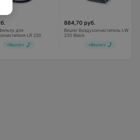
б.
884,70
руб.
 Фильтр для
Beurer Воздухоочиститель LW
оочистителя LR 220
230 Black
«Beurer»
«Beurer»