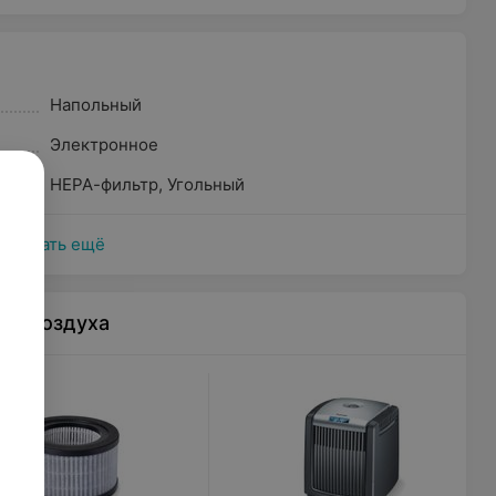
Напольный
Электронное
НЕРА-фильтр
,
Угольный
Показать ещё
ли воздуха