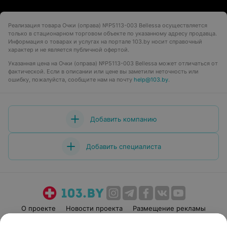
Реализация товара Очки (оправа) №P5113-003 Bellessa осуществляется
только в стационарном торговом объекте по указанному адресу продавца.
Информация о товарах и услугах на портале 103.by носит справочный
характер и не является публичной офертой.
Указанная цена на Очки (оправа) №P5113-003 Bellessa может отличаться от
фактической. Если в описании или цене вы заметили неточность или
ошибку, пожалуйста, сообщите нам на почту
help@103.by
.
Добавить компанию
Добавить специалиста
О проекте
Новости проекта
Размещение рекламы
Медицинский маркетинг
Публичный договор