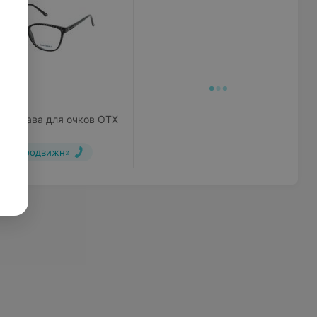
руб.
x Оправа для очков OTX
«УП Гродвижн»