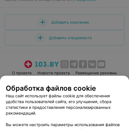
Добавить компанию
Добавить специалиста
О проекте
Новости проекта
Размещение рекламы
Медицинский маркетинг
Публичный договор
Обработка файлов cookie
Пользовательское соглашение
Способы оплаты
Наш сайт использует файлы cookie для обеспечения
Вакансии
Партнеры
удобства пользователей сайта, его улучшения, сбора
Написать руководителю 103.by
статистики и предоставления персонализированных
рекомендаций.
Написать в поддержку
Персональные настройки cookie
Вы можете настроить параметры использования файлов