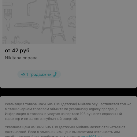
от
42
руб.
Nikitana оправа
«УП Гродвижн»
Реализация товара Очки 605 C19 (детские) Nikitana осуществляется только
в стационарном торговом объекте по указанному адресу продавца.
Информация о товарах и услугах на портале 103.by носит справочный
характер и не является публичной офертой.
Указанная цена на Очки 605 C19 (детские) Nikitana может отличаться от
фактической. Если в описании или цене вы заметили неточность или
ошибку, пожалуйста, сообщите нам на почту
help@103.by
.