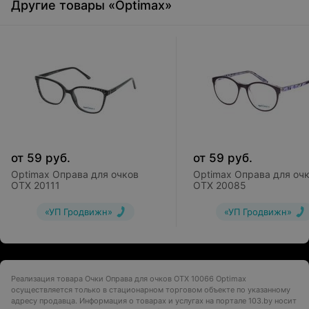
Другие товары «Optimax»
от
59
руб.
от
59
руб.
Optimax Оправа для очков
Optimax Оправа для оч
OTX 20111
OTX 20085
«УП Гродвижн»
«УП Гродвижн»
Реализация товара Очки Оправа для очков OTX 10066 Optimax
осуществляется только в стационарном торговом объекте по указанному
адресу продавца. Информация о товарах и услугах на портале 103.by носит