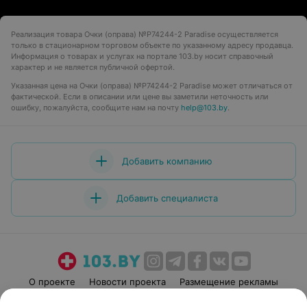
Реализация товара Очки (оправа) №P74244-2 Paradise осуществляется
только в стационарном торговом объекте по указанному адресу продавца.
Информация о товарах и услугах на портале 103.by носит справочный
характер и не является публичной офертой.
Указанная цена на Очки (оправа) №P74244-2 Paradise может отличаться от
фактической. Если в описании или цене вы заметили неточность или
ошибку, пожалуйста, сообщите нам на почту
help@103.by
.
Добавить компанию
Добавить специалиста
О проекте
Новости проекта
Размещение рекламы
Медицинский маркетинг
Публичный договор