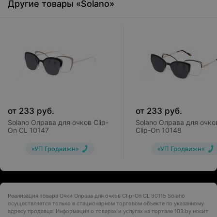
Другие товары «Solano»
от
233
руб.
от
233
руб.
Solano Оправа для очков Clip-
Solano Оправа для очко
On CL 10147
Clip-On 10148
«УП Гродвижн»
«УП Гродвижн»
Реализация товара Очки Оправа для очков Clip-On CL 90115 Solano
осуществляется только в стационарном торговом объекте по указанному
адресу продавца. Информация о товарах и услугах на портале 103.by носит