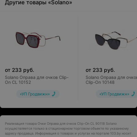
Другие товары «Solano»
от
233
руб.
от
233
руб.
Solano Оправа для очков Clip-
Solano Оправа для очко
On CL 10152
Clip-On 10148
«УП Гродвижн»
«УП Гродвижн»
Реализация товара Очки Оправа для очков Clip-On CL 90118 Solano
осуществляется только в стационарном торговом объекте по указанному
адресу продавца. Информация о товарах и услугах на портале 103.by носит