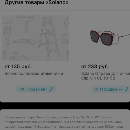
Другие товары «Solano»
от
135
руб.
от
233
руб.
Solano солнцезащитные очки
Solano Оправа для очко
Clip-On CL 10152
«УП Гродвижн»
«УП Гродвижн»
Реализация товара Очки Оправа для очков Clip-On CL 90137 Solano
осуществляется только в стационарном торговом объекте по указанному
адресу продавца. Информация о товарах и услугах на портале 103.by носит